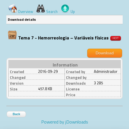
Overview
Search
Up
Download details
Tema 7 - Hemorreologia – Variáveis físicas
HOT
Download
Information
2016-09-29
Administrador
Created
Created by
Changed
Changed by
3 285
Version
Downloads
457.8 KB
Size
License
Price
Back
Powered by jDownloads