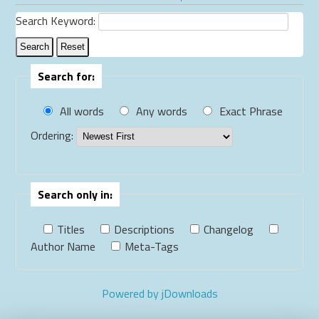
Search Keyword:
Search
Reset
Search for:
All words
Any words
Exact Phrase
Ordering:
Search only in:
Titles
Descriptions
Changelog
Author Name
Meta-Tags
Powered by jDownloads